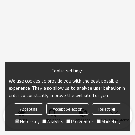
Cookie settings
We use cookies to provide you with the best possible
experience. They also allow us to analyze user behavior in
order to constantly improve the website for you.
Accept all
Accept Selection
Reject All
Accueil
chercher
catégorie
Envoyer une demand
Necessary
Analytics
Preferences
Marketing