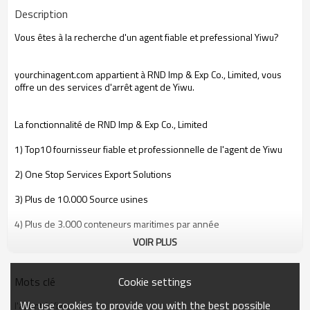
Description
Vous êtes à la recherche d'un agent fiable et prefessional Yiwu?
yourchinagent.com appartient à RND Imp & Exp Co., Limited, vous
offre un des services d'arrêt agent de Yiwu.
La fonctionnalité de RND Imp & Exp Co., Limited
1) Top10 fournisseur fiable et professionnelle de l'agent de Yiwu
2) One Stop Services Export Solutions
3) Plus de 10.000 Source usines
4) Plus de 3.000 conteneurs maritimes par année
VOIR PLUS
5) Marketing Plus de 120 pays
6) Plus de 100 millions de Dollars US Chiffre d'affaires
Cookie settings
Mots clé
7) Commission abordable, faible à 1%
We use cookies to provide you with the best possible
l'agent à Yiwu