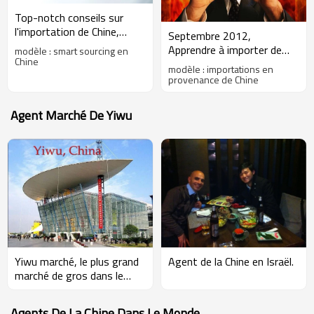
Top-notch conseils sur
l'importation de Chine,
Septembre 2012,
smart sourcing en Chine,
Apprendre à importer de
modèle : smart sourcing en
septembre 2012
Chine
Chine.
modèle : importations en
provenance de Chine
Agent Marché De Yiwu
Agent de la Chine en Israël.
Yiwu marché, le plus grand
marché de gros dans le
monde!
Agents De La Chine Dans Le Monde