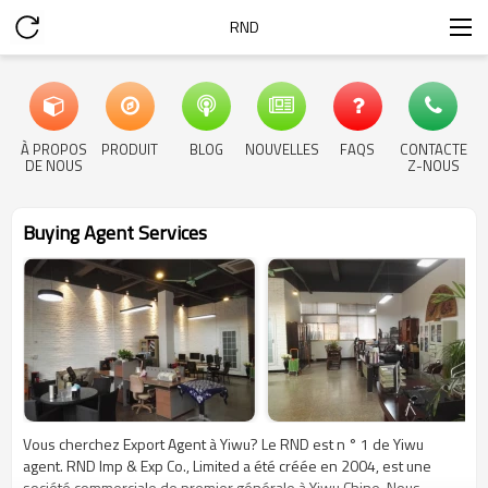
RND
À PROPOS
PRODUIT
BLOG
NOUVELLES
FAQS
CONTACTE
DE NOUS
Z-NOUS
Buying Agent Services
Vous cherchez Export Agent à Yiwu? Le RND est n ° 1 de Yiwu
agent. RND Imp & Exp Co., Limited a été créée en 2004, est une
société commerciale de premier générale à Yiwu Chine. Nous